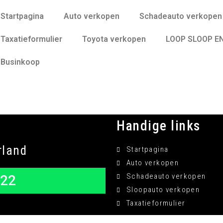
Startpagina
Auto verkopen
Schadeauto verkopen
Taxatieformulier
Toyota verkopen
LOOP SLOOP E
Businkoop
Handige links
rland
Startpagina
Auto verkopen
Schadeauto verkopen
222
Sloopauto verkopen
Taxatieformulier